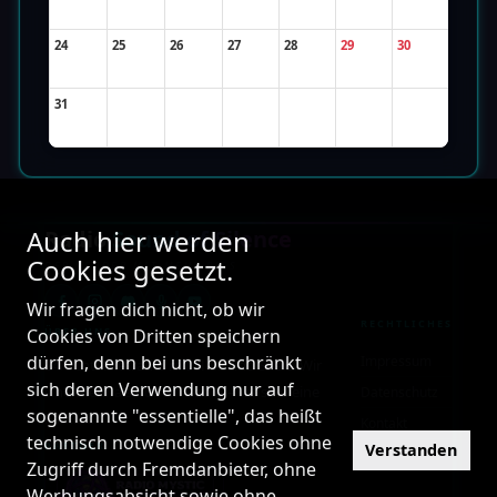
24
25
26
27
28
29
30
31
Auch hier werden
Radio
Sound of Silence
Cookies gesetzt.
DER SENDER MIT MEHR BISS
Wir fragen dich nicht, ob wir
RECHTLICHES
Cookies von Dritten speichern
ÜBER UNS
dürfen, denn bei uns beschränkt
Impressum
24/7 Internetradio mit Herz und Seele. Wir
sich deren Verwendung nur auf
sind mehr als nur ein Radio – wir sind eine
Datenschutz
sogenannte "essentielle", das heißt
Familie!
Kontakt
technisch notwendige Cookies ohne
PARTNER
Verstanden
Zugriff durch Fremdanbieter, ohne
Werbungsabsicht sowie ohne