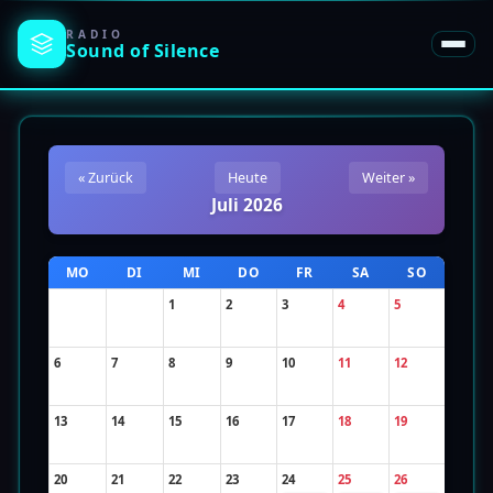
RADIO
Sound of
Silence
« Zurück
Heute
Weiter »
Juli 2026
MO
DI
MI
DO
FR
SA
SO
1
2
3
4
5
6
7
8
9
10
11
12
13
14
15
16
17
18
19
20
21
22
23
24
25
26