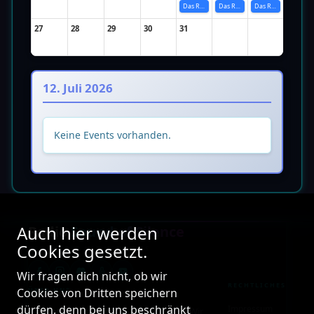
Das Radio-Highlight im Somm…
Das Radio-Highlight im Somm…
Das Radio-Highlight im Somm…
27
28
29
30
31
12. Juli 2026
Keine Events vorhanden.
Auch hier werden
Radio
Sound of Silence
Cookies gesetzt.
DER SENDER MIT MEHR BISS
Wir fragen dich nicht, ob wir
RECHTLICHES
Cookies von Dritten speichern
ÜBER UNS
dürfen, denn bei uns beschränkt
Impressum
24/7 Internetradio mit Herz und Seele. Wir