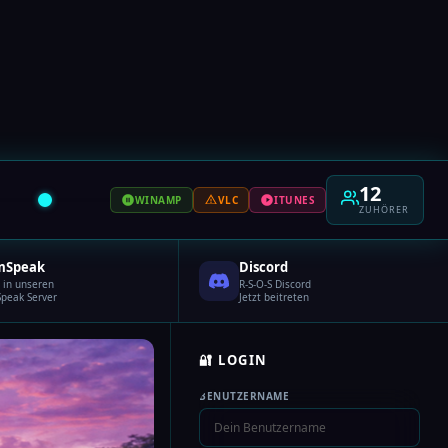
12
WINAMP
VLC
ITUNES
ZUHÖRER
mSpeak
Discord
in unseren
R-S-O-S Discord
peak Server
Jetzt beitreten
🔐 LOGIN
BENUTZERNAME