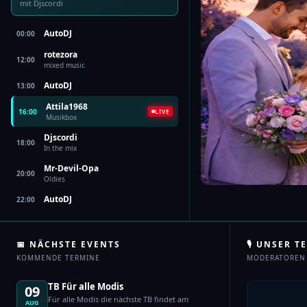
mit Djscordi
AutoDJ
00:00
rotezora
12:00
mixed music
AutoDJ
13:00
Attila1968
16:00
LIVE
Musikbox
Djscordi
18:00
In the mix
Mr-Devil-Opa
20:00
Oldies
AutoDJ
22:00
📅 NÄCHSTE EVENTS
🎙 UNSER T
KOMMENDE TERMINE
MODERATOREN
TB Für alle Modis
09
Für alle Modis die nächste TB findet am
AUG