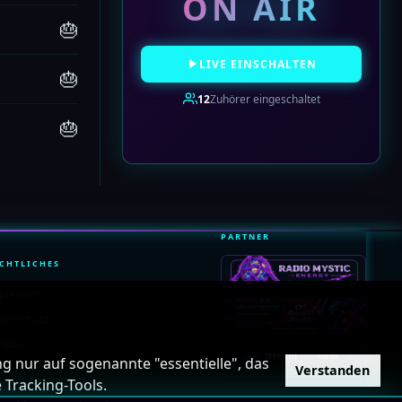
ON AIR
🎂
LIVE EINSCHALTEN
🎂
12
Zuhörer eingeschaltet
🎂
PARTNER
CHTLICHES
pressum
tenschutz
ntakt
g nur auf sogenannte "essentielle", das
Verstanden
Tracking-Tools.