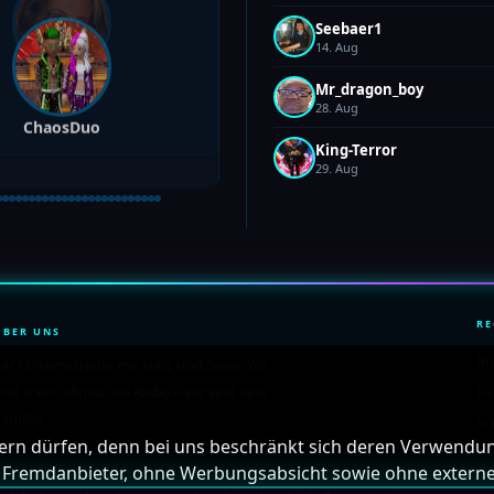
Seebaer1
14. Aug
Mr_dragon_boy
28. Aug
ChaosDuo
King-Terror
29. Aug
RE
ÜBER UNS
Im
4/7 Internetradio mit Herz und Seele. Wir
ind mehr als nur ein Radio – wir sind eine
Da
amilie!
Ko
chern dürfen, denn bei uns beschränkt sich deren Verwendun
 Fremdanbieter, ohne Werbungsabsicht sowie ohne externe 