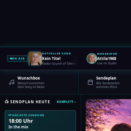
AKTUELLER SONG
MODERATOR
Kein Titel
Attila1968
ON AIR
Radio Sound of Silence
Live im Studio
Wunschbox
Sendeplan
Wunsch einreichen
Alle Sendezeiten
Dein Song im Radio
auf einen Blick
📺 SENDPLAN HEUTE
KOMPLETT ›
⏭ NÄCHSTE SENDUNG
18:00 Uhr
In the mix