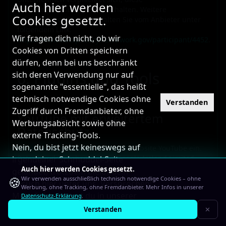
Auch hier werden
Datenschutzstandards einzuhalten. Weitere
Cookies gesetzt.
Informationen hierzu erhalten Sie vom Anbieter unter
folgendem Link:
Wir fragen dich nicht, ob wir
https://www.dataprivacyframework.gov/participant/4452
.
Cookies von Dritten speichern
dürfen, denn bei uns beschränkt
6. Plugins und Tools
sich deren Verwendung nur auf
sogenannte "essentielle", das heißt
technisch notwendige Cookies ohne
Verstanden
Zugriff durch Fremdanbieter, ohne
YouTube mit erweitertem
Werbungsabsicht sowie ohne
Datenschutz
externe Tracking-Tools.
Nein, du bist jetzt keineswegs auf
Diese Website bindet Videos der Website YouTube ein.
Betreiber der Website ist die Google Ireland Limited
irgendeiner Schmuddel-Seite
(„Google”), Gordon House, Barrow Street,
Auch hier werden Cookies gesetzt.
gelandet, trotzdem bleibt dein
🍪
Dublin 4, Irland.
Wir verwenden ausschließlich technisch notwendige Cookies – ohne
Besuch hier unter uns. Versprochen!
Werbung, ohne Tracking, ohne Fremdanbieter. Mehr Infos in unserer
Wenn Sie eine dieser Website besuchen, auf denen
Mehr Infos findest du in unserer
Datenschutz-Erklärung
.
YouTube eingebunden ist, wird eine
Datenschutz-Erklärung
Verstanden
✕
Verbindung zu den Servern von YouTube hergestellt.
Dabei wird dem YouTube-Server mitgeteilt, welche