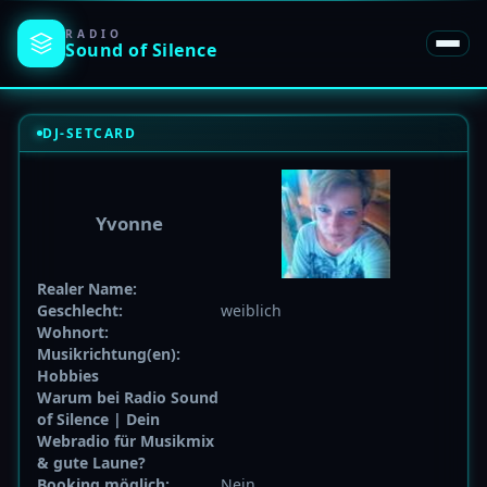
RADIO
Sound of
Silence
DJ-SETCARD
Yvonne
Realer Name:
Geschlecht:
weiblich
Wohnort:
Musikrichtung(en):
Hobbies
Warum bei Radio Sound
of Silence | Dein
Webradio für Musikmix
& gute Laune?
Booking möglich:
Nein