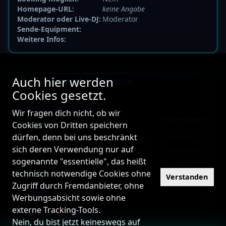
Homepage-URL:
keine Angabe
Moderator oder Live-DJ:
Moderator
Sende-Equipment:
Weitere Infos:
Auch hier werden
Radio
Sound of Silence
Cookies gesetzt.
DER SENDER MIT MEHR BISS
Wir fragen dich nicht, ob wir
RECHTLICHES
Cookies von Dritten speichern
ÜBER UNS
dürfen, denn bei uns beschränkt
Impressum
24/7 Internetradio mit Herz und Seele. Wir
sich deren Verwendung nur auf
sind mehr als nur ein Radio – wir sind eine
Datenschutz
sogenannte "essentielle", das heißt
Familie!
Kontakt
technisch notwendige Cookies ohne
PARTNER
Verstanden
Zugriff durch Fremdanbieter, ohne
Werbungsabsicht sowie ohne
externe Tracking-Tools.
Nein, du bist jetzt keineswegs auf