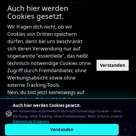
Auch hier werden
Radio
Sound of Silence
Cookies gesetzt.
DER SENDER MIT MEHR BISS
Wir fragen dich nicht, ob wir
RECHTLICHES
Cookies von Dritten speichern
ÜBER UNS
dürfen, denn bei uns beschränkt
Impressum
24/7 Internetradio mit Herz und Seele. Wir
sich deren Verwendung nur auf
sind mehr als nur ein Radio – wir sind eine
Datenschutz
sogenannte "essentielle", das heißt
Familie!
Kontakt
technisch notwendige Cookies ohne
PARTNER
Verstanden
Zugriff durch Fremdanbieter, ohne
Werbungsabsicht sowie ohne
externe Tracking-Tools.
Nein, du bist jetzt keineswegs auf
irgendeiner Schmuddel-Seite
Auch hier werden Cookies gesetzt.
gelandet, trotzdem bleibt dein
🍪
Wir verwenden ausschließlich technisch notwendige Cookies – ohne
Besuch hier unter uns. Versprochen!
Werbung, ohne Tracking, ohne Fremdanbieter. Mehr Infos in unserer
Mehr Infos findest du in unserer
Datenschutz-Erklärung
.
Datenschutz-Erklärung
© 2026 Radio Sound of Silence · Alle Rechte vorbehalten
Verstanden
✕
Powered by
PHP-Fusion
·
GNU AGPL v3
·
Datenschutzerklärung