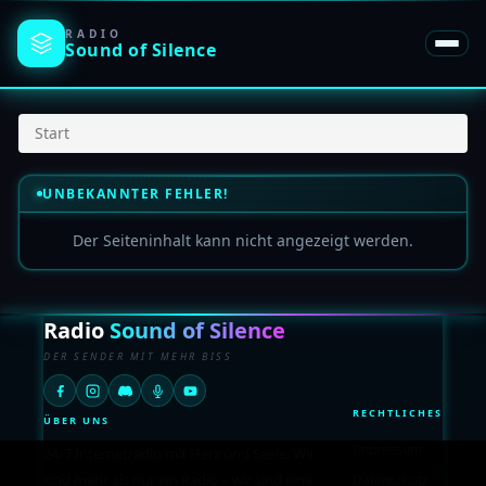
RADIO
Sound of
Silence
Start
UNBEKANNTER FEHLER!
Der Seiteninhalt kann nicht angezeigt werden.
Radio
Sound of Silence
DER SENDER MIT MEHR BISS
RECHTLICHES
ÜBER UNS
Impressum
24/7 Internetradio mit Herz und Seele. Wir
sind mehr als nur ein Radio – wir sind eine
Datenschutz