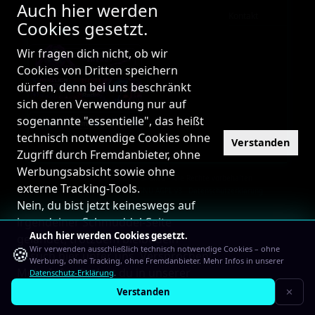
Auch hier werden
Familie!
Kontakt
Cookies gesetzt.
PARTNER
Wir fragen dich nicht, ob wir
Cookies von Dritten speichern
dürfen, denn bei uns beschränkt
sich deren Verwendung nur auf
sogenannte "essentielle", das heißt
technisch notwendige Cookies ohne
Verstanden
Zugriff durch Fremdanbieter, ohne
Werbungsabsicht sowie ohne
© 2026 Radio Sound of Silence · Alle Rechte vorbehalten
externe Tracking-Tools.
Powered by
PHP-Fusion
·
GNU AGPL v3
·
Datenschutzerklärung
Nein, du bist jetzt keineswegs auf
irgendeiner Schmuddel-Seite
Auch hier werden Cookies gesetzt.
gelandet, trotzdem bleibt dein
🍪
Wir verwenden ausschließlich technisch notwendige Cookies – ohne
Besuch hier unter uns. Versprochen!
Werbung, ohne Tracking, ohne Fremdanbieter. Mehr Infos in unserer
Mehr Infos findest du in unserer
Datenschutz-Erklärung
.
Datenschutz-Erklärung
Verstanden
✕